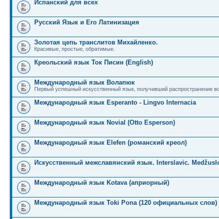
Испанский для всех
Русский Язык и Его Латинизация
Золотая цепь транслитов Михайленко.
Красивые, простые, обратимые.
Креольский язык Ток Писин (English)
Международный язык Волапюк
Первый успешный искусственный язык, получивший распространение во
Международный язык Esperanto - Lingvo Internacia
Международный язык Novial (Otto Esperson)
Международный язык Elefen (романский креол)
Искусственный межславянский язык. Interslavic. Medžuslo
Международный язык Kotava (априорный)
Международный язык Toki Pona (120 официальных слов)