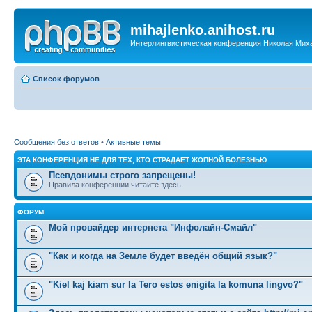
mihajlenko.anihost.ru
Интерлингвистическая конференция Николая Мих
Список форумов
Сообщения без ответов
•
Активные темы
ЭТА КОНФЕРЕНЦИЯ НЕ ДЛЯ ТЕХ, КТО СТРАДАЕТ ЖОПНОЙ БОЛЕЗНЬЮ
Псевдонимы строго запрещены!
Правила конференции читайте здесь
ФОРУМ
Мой провайдер интернета "Инфолайн-Смайл"
"Как и когда на Земле будет введён общий язык?"
"Kiel kaj kiam sur la Tero estos enigita la komuna lingvo?"