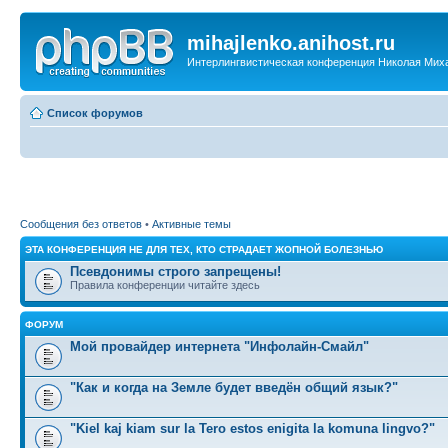
mihajlenko.anihost.ru
Интерлингвистическая конференция Николая Мих
Список форумов
Сообщения без ответов
•
Активные темы
ЭТА КОНФЕРЕНЦИЯ НЕ ДЛЯ ТЕХ, КТО СТРАДАЕТ ЖОПНОЙ БОЛЕЗНЬЮ
Псевдонимы строго запрещены!
Правила конференции читайте здесь
ФОРУМ
Мой провайдер интернета "Инфолайн-Смайл"
"Как и когда на Земле будет введён общий язык?"
"Kiel kaj kiam sur la Tero estos enigita la komuna lingvo?"