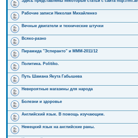
Здесь представлены некоторые статьи с сайта http://mi.an
Рабочие записи Николая Михайленко
Вечные двигатели и технические штучки
Всяко-разно
Пирамида "Эсперанто" и MMM-2011/12
Политика. Politiko.
Путь Шамана Якута Габышева
Невероятные магазины для народа
Болезни и здоровье
Английский язык. В помощь изучающим.
Немецкий язык на английские раны.