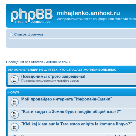
mihajlenko.anihost.ru
Интерлингвистическая конференция Николая Мих
Список форумов
Сообщения без ответов
•
Активные темы
ЭТА КОНФЕРЕНЦИЯ НЕ ДЛЯ ТЕХ, КТО СТРАДАЕТ ЖОПНОЙ БОЛЕЗНЬЮ
Псевдонимы строго запрещены!
Правила конференции читайте здесь
ФОРУМ
Мой провайдер интернета "Инфолайн-Смайл"
"Как и когда на Земле будет введён общий язык?"
"Kiel kaj kiam sur la Tero estos enigita la komuna lingvo?"