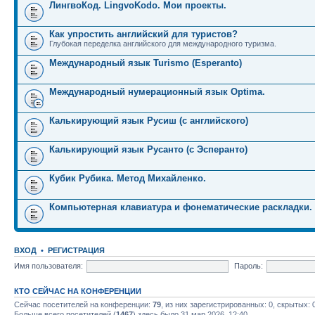
ЛингвоКод. LingvoKodo. Мои проекты.
Как упростить английский для туристов?
Глубокая переделка английского для международного туризма.
Международный язык Turismo (Esperanto)
Международный нумерационный язык Optima.
Калькирующий язык Русиш (с английского)
Калькирующий язык Русанто (с Эсперанто)
Кубик Рубика. Метод Михайленко.
Компьютерная клавиатура и фонематические раскладки.
ВХОД
•
РЕГИСТРАЦИЯ
Имя пользователя:
Пароль:
КТО СЕЙЧАС НА КОНФЕРЕНЦИИ
Сейчас посетителей на конференции:
79
, из них зарегистрированных: 0, скрытых: 
Больше всего посетителей (
1467
) здесь было 31 мар 2026, 12:40