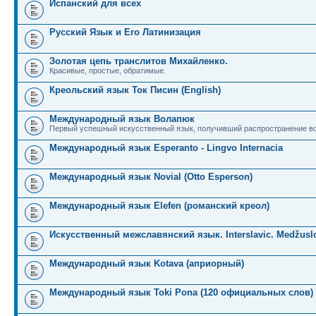
Испанский для всех
Русский Язык и Его Латинизация
Золотая цепь транслитов Михайленко.
Красивые, простые, обратимые.
Креольский язык Ток Писин (English)
Международный язык Волапюк
Первый успешный искусственный язык, получивший распространение во
Международный язык Esperanto - Lingvo Internacia
Международный язык Novial (Otto Esperson)
Международный язык Elefen (романский креол)
Искусственный межславянский язык. Interslavic. Medžuslo
Международный язык Kotava (априорный)
Международный язык Toki Pona (120 официальных слов)