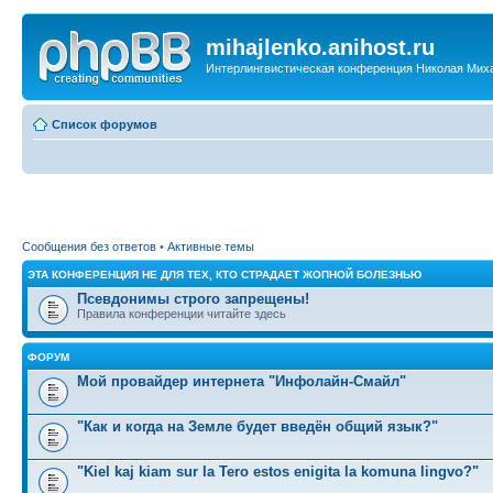
mihajlenko.anihost.ru
Интерлингвистическая конференция Николая Мих
Список форумов
Сообщения без ответов
•
Активные темы
ЭТА КОНФЕРЕНЦИЯ НЕ ДЛЯ ТЕХ, КТО СТРАДАЕТ ЖОПНОЙ БОЛЕЗНЬЮ
Псевдонимы строго запрещены!
Правила конференции читайте здесь
ФОРУМ
Мой провайдер интернета "Инфолайн-Смайл"
"Как и когда на Земле будет введён общий язык?"
"Kiel kaj kiam sur la Tero estos enigita la komuna lingvo?"