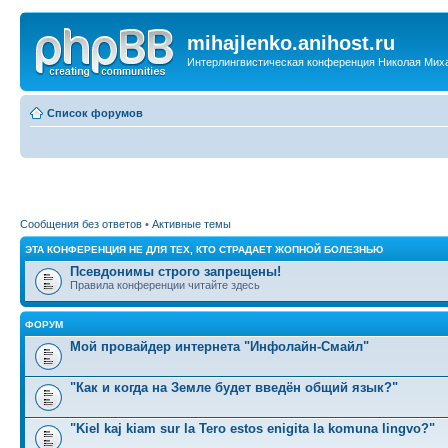
mihajlenko.anihost.ru
Интерлингвистическая конференция Николая Мих
Список форумов
Сообщения без ответов
•
Активные темы
ЭТА КОНФЕРЕНЦИЯ НЕ ДЛЯ ТЕХ, КТО СТРАДАЕТ ЖОПНОЙ БОЛЕЗНЬЮ
Псевдонимы строго запрещены!
Правила конференции читайте здесь
ФОРУМ
Мой провайдер интернета "Инфолайн-Смайл"
"Как и когда на Земле будет введён общий язык?"
"Kiel kaj kiam sur la Tero estos enigita la komuna lingvo?"