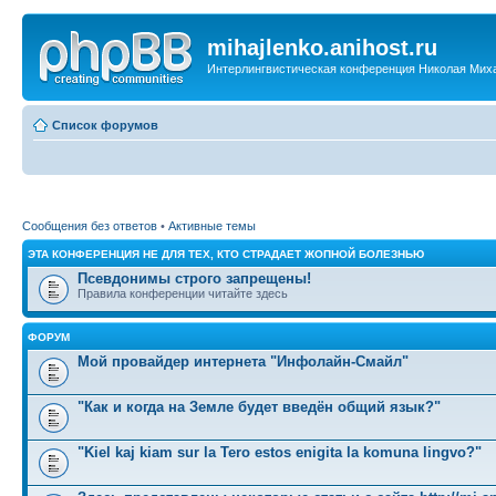
mihajlenko.anihost.ru
Интерлингвистическая конференция Николая Мих
Список форумов
Сообщения без ответов
•
Активные темы
ЭТА КОНФЕРЕНЦИЯ НЕ ДЛЯ ТЕХ, КТО СТРАДАЕТ ЖОПНОЙ БОЛЕЗНЬЮ
Псевдонимы строго запрещены!
Правила конференции читайте здесь
ФОРУМ
Мой провайдер интернета "Инфолайн-Смайл"
"Как и когда на Земле будет введён общий язык?"
"Kiel kaj kiam sur la Tero estos enigita la komuna lingvo?"