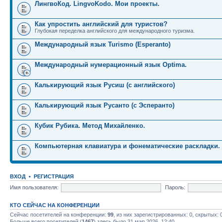
ЛингвоКод. LingvoKodo. Мои проекты.
Как упростить английский для туристов?
Глубокая переделка английского для международного туризма.
Международный язык Turismo (Esperanto)
Международный нумерационный язык Optima.
Калькирующий язык Русиш (с английского)
Калькирующий язык Русанто (с Эсперанто)
Кубик Рубика. Метод Михайленко.
Компьютерная клавиатура и фонематические раскладки.
ВХОД
•
РЕГИСТРАЦИЯ
Имя пользователя:
Пароль:
КТО СЕЙЧАС НА КОНФЕРЕНЦИИ
Сейчас посетителей на конференции:
99
, из них зарегистрированных: 0, скрытых: 
Больше всего посетителей (
1467
) здесь было 31 мар 2026, 12:40