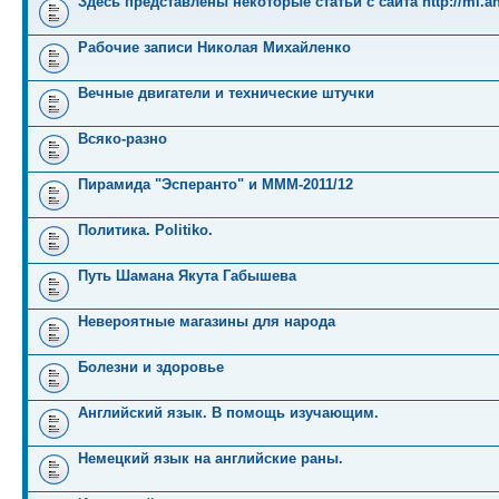
Здесь представлены некоторые статьи с сайта http://mi.an
Рабочие записи Николая Михайленко
Вечные двигатели и технические штучки
Всяко-разно
Пирамида "Эсперанто" и MMM-2011/12
Политика. Politiko.
Путь Шамана Якута Габышева
Невероятные магазины для народа
Болезни и здоровье
Английский язык. В помощь изучающим.
Немецкий язык на английские раны.