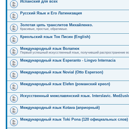
Испанский для всех
Русский Язык и Его Латинизация
Золотая цепь транслитов Михайленко.
Красивые, простые, обратимые.
Креольский язык Ток Писин (English)
Международный язык Волапюк
Первый успешный искусственный язык, получивший распространение во
Международный язык Esperanto - Lingvo Internacia
Международный язык Novial (Otto Esperson)
Международный язык Elefen (романский креол)
Искусственный межславянский язык. Interslavic. Medžuslo
Международный язык Kotava (априорный)
Международный язык Toki Pona (120 официальных слов)