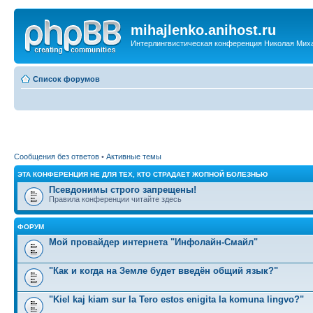
mihajlenko.anihost.ru
Интерлингвистическая конференция Николая Мих
Список форумов
Сообщения без ответов
•
Активные темы
ЭТА КОНФЕРЕНЦИЯ НЕ ДЛЯ ТЕХ, КТО СТРАДАЕТ ЖОПНОЙ БОЛЕЗНЬЮ
Псевдонимы строго запрещены!
Правила конференции читайте здесь
ФОРУМ
Мой провайдер интернета "Инфолайн-Смайл"
"Как и когда на Земле будет введён общий язык?"
"Kiel kaj kiam sur la Tero estos enigita la komuna lingvo?"