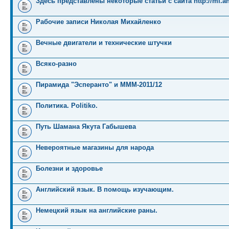
Здесь представлены некоторые статьи с сайта http://mi.an
Рабочие записи Николая Михайленко
Вечные двигатели и технические штучки
Всяко-разно
Пирамида "Эсперанто" и MMM-2011/12
Политика. Politiko.
Путь Шамана Якута Габышева
Невероятные магазины для народа
Болезни и здоровье
Английский язык. В помощь изучающим.
Немецкий язык на английские раны.