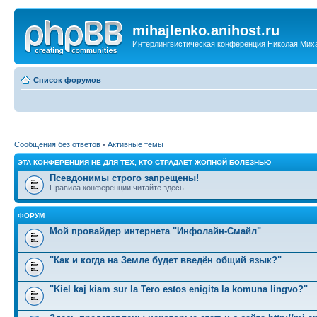
mihajlenko.anihost.ru
Интерлингвистическая конференция Николая Мих
Список форумов
Сообщения без ответов
•
Активные темы
ЭТА КОНФЕРЕНЦИЯ НЕ ДЛЯ ТЕХ, КТО СТРАДАЕТ ЖОПНОЙ БОЛЕЗНЬЮ
Псевдонимы строго запрещены!
Правила конференции читайте здесь
ФОРУМ
Мой провайдер интернета "Инфолайн-Смайл"
"Как и когда на Земле будет введён общий язык?"
"Kiel kaj kiam sur la Tero estos enigita la komuna lingvo?"