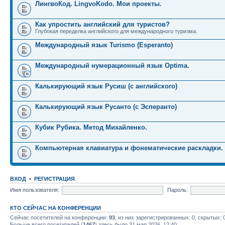
ЛингвоКод. LingvoKodo. Мои проекты.
Как упростить английский для туристов?
Глубокая переделка английского для международного туризма.
Международный язык Turismo (Esperanto)
Международный нумерационный язык Optima.
Калькирующий язык Русиш (с английского)
Калькирующий язык Русанто (с Эсперанто)
Кубик Рубика. Метод Михайленко.
Компьютерная клавиатура и фонематические раскладки.
ВХОД
•
РЕГИСТРАЦИЯ
Имя пользователя:
Пароль:
КТО СЕЙЧАС НА КОНФЕРЕНЦИИ
Сейчас посетителей на конференции:
93
, из них зарегистрированных: 0, скрытых: 
Больше всего посетителей (
1467
) здесь было 31 мар 2026, 12:40