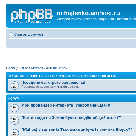
mihajlenko.anihost.ru
Интерлингвистическая конференция Николая Мих
Список форумов
Сообщения без ответов
•
Активные темы
ЭТА КОНФЕРЕНЦИЯ НЕ ДЛЯ ТЕХ, КТО СТРАДАЕТ ЖОПНОЙ БОЛЕЗНЬЮ
Псевдонимы строго запрещены!
Правила конференции читайте здесь
ФОРУМ
Мой провайдер интернета "Инфолайн-Смайл"
"Как и когда на Земле будет введён общий язык?"
"Kiel kaj kiam sur la Tero estos enigita la komuna lingvo?"