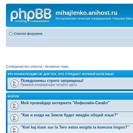
mihajlenko.anihost.ru
Интерлингвистическая конференция Николая Мих
Список форумов
Сообщения без ответов
•
Активные темы
ЭТА КОНФЕРЕНЦИЯ НЕ ДЛЯ ТЕХ, КТО СТРАДАЕТ ЖОПНОЙ БОЛЕЗНЬЮ
Псевдонимы строго запрещены!
Правила конференции читайте здесь
ФОРУМ
Мой провайдер интернета "Инфолайн-Смайл"
"Как и когда на Земле будет введён общий язык?"
"Kiel kaj kiam sur la Tero estos enigita la komuna lingvo?"