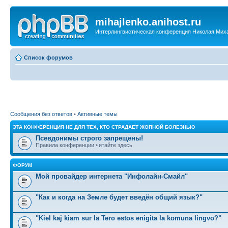
mihajlenko.anihost.ru
Интерлингвистическая конференция Николая Мих
Список форумов
Сообщения без ответов
•
Активные темы
ЭТА КОНФЕРЕНЦИЯ НЕ ДЛЯ ТЕХ, КТО СТРАДАЕТ ЖОПНОЙ БОЛЕЗНЬЮ
Псевдонимы строго запрещены!
Правила конференции читайте здесь
ФОРУМ
Мой провайдер интернета "Инфолайн-Смайл"
"Как и когда на Земле будет введён общий язык?"
"Kiel kaj kiam sur la Tero estos enigita la komuna lingvo?"