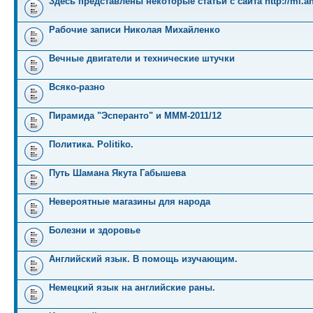
Здесь представлены некоторые статьи с сайта http://mi.an
Рабочие записи Николая Михайленко
Вечные двигатели и технические штучки
Всяко-разно
Пирамида "Эсперанто" и MMM-2011/12
Политика. Politiko.
Путь Шамана Якута Габышева
Невероятные магазины для народа
Болезни и здоровье
Английский язык. В помощь изучающим.
Немецкий язык на английские раны.