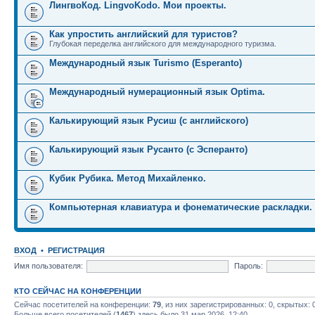
ЛингвоКод. LingvoKodo. Мои проекты.
Как упростить английский для туристов?
Глубокая переделка английского для международного туризма.
Международный язык Turismo (Esperanto)
Международный нумерационный язык Optima.
Калькирующий язык Русиш (с английского)
Калькирующий язык Русанто (с Эсперанто)
Кубик Рубика. Метод Михайленко.
Компьютерная клавиатура и фонематические раскладки.
ВХОД
•
РЕГИСТРАЦИЯ
Имя пользователя:
Пароль:
КТО СЕЙЧАС НА КОНФЕРЕНЦИИ
Сейчас посетителей на конференции:
79
, из них зарегистрированных: 0, скрытых: 
Больше всего посетителей (
1467
) здесь было 31 мар 2026, 12:40