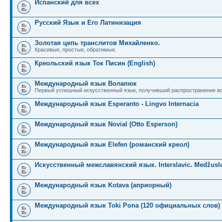
Испанский для всех
Русский Язык и Его Латинизация
Золотая цепь транслитов Михайленко.
Красивые, простые, обратимые.
Креольский язык Ток Писин (English)
Международный язык Волапюк
Первый успешный искусственный язык, получивший распространение во
Международный язык Esperanto - Lingvo Internacia
Международный язык Novial (Otto Esperson)
Международный язык Elefen (романский креол)
Искусственный межславянский язык. Interslavic. Medžuslo
Международный язык Kotava (априорный)
Международный язык Toki Pona (120 официальных слов)