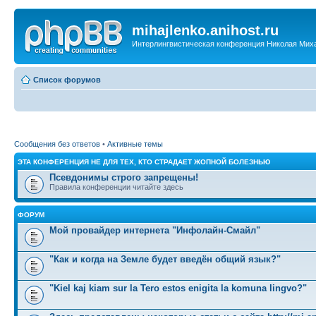
mihajlenko.anihost.ru
Интерлингвистическая конференция Николая Мих
Список форумов
Сообщения без ответов
•
Активные темы
ЭТА КОНФЕРЕНЦИЯ НЕ ДЛЯ ТЕХ, КТО СТРАДАЕТ ЖОПНОЙ БОЛЕЗНЬЮ
Псевдонимы строго запрещены!
Правила конференции читайте здесь
ФОРУМ
Мой провайдер интернета "Инфолайн-Смайл"
"Как и когда на Земле будет введён общий язык?"
"Kiel kaj kiam sur la Tero estos enigita la komuna lingvo?"