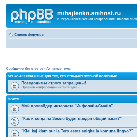
mihajlenko.anihost.ru
Интерлингвистическая конференция Николая Мих
Список форумов
Сообщения без ответов
•
Активные темы
ЭТА КОНФЕРЕНЦИЯ НЕ ДЛЯ ТЕХ, КТО СТРАДАЕТ ЖОПНОЙ БОЛЕЗНЬЮ
Псевдонимы строго запрещены!
Правила конференции читайте здесь
ФОРУМ
Мой провайдер интернета "Инфолайн-Смайл"
"Как и когда на Земле будет введён общий язык?"
"Kiel kaj kiam sur la Tero estos enigita la komuna lingvo?"