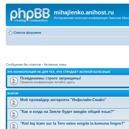
mihajlenko.anihost.ru
Интерлингвистическая конференция Николая Мих
Список форумов
Сообщения без ответов
•
Активные темы
ЭТА КОНФЕРЕНЦИЯ НЕ ДЛЯ ТЕХ, КТО СТРАДАЕТ ЖОПНОЙ БОЛЕЗНЬЮ
Псевдонимы строго запрещены!
Правила конференции читайте здесь
ФОРУМ
Мой провайдер интернета "Инфолайн-Смайл"
"Как и когда на Земле будет введён общий язык?"
"Kiel kaj kiam sur la Tero estos enigita la komuna lingvo?"