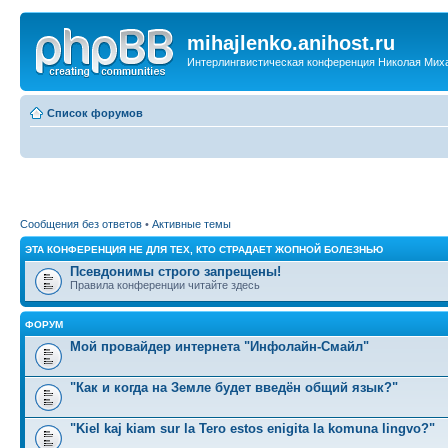
mihajlenko.anihost.ru
Интерлингвистическая конференция Николая Мих
Список форумов
Сообщения без ответов
•
Активные темы
ЭТА КОНФЕРЕНЦИЯ НЕ ДЛЯ ТЕХ, КТО СТРАДАЕТ ЖОПНОЙ БОЛЕЗНЬЮ
Псевдонимы строго запрещены!
Правила конференции читайте здесь
ФОРУМ
Мой провайдер интернета "Инфолайн-Смайл"
"Как и когда на Земле будет введён общий язык?"
"Kiel kaj kiam sur la Tero estos enigita la komuna lingvo?"