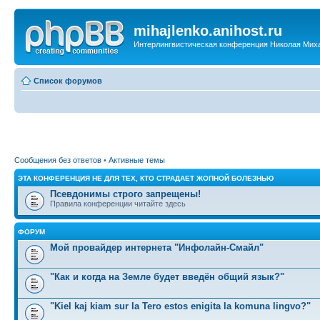
mihajlenko.anihost.ru
Интерлингвистическая конференция Николая Мих
Список форумов
Сообщения без ответов
•
Активные темы
ЭТА КОНФЕРЕНЦИЯ НЕ ДЛЯ ТЕХ, КТО СТРАДАЕТ ЖОПНОЙ БОЛЕЗНЬЮ
Псевдонимы строго запрещены!
Правила конференции читайте здесь
ФОРУМ
Мой провайдер интернета "Инфолайн-Смайл"
"Как и когда на Земле будет введён общий язык?"
"Kiel kaj kiam sur la Tero estos enigita la komuna lingvo?"