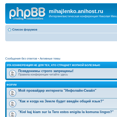
mihajlenko.anihost.ru
Интерлингвистическая конференция Николая Мих
Список форумов
Сообщения без ответов
•
Активные темы
ЭТА КОНФЕРЕНЦИЯ НЕ ДЛЯ ТЕХ, КТО СТРАДАЕТ ЖОПНОЙ БОЛЕЗНЬЮ
Псевдонимы строго запрещены!
Правила конференции читайте здесь
ФОРУМ
Мой провайдер интернета "Инфолайн-Смайл"
"Как и когда на Земле будет введён общий язык?"
"Kiel kaj kiam sur la Tero estos enigita la komuna lingvo?"