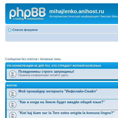
mihajlenko.anihost.ru
Интерлингвистическая конференция Николая Мих
Список форумов
Сообщения без ответов
•
Активные темы
ЭТА КОНФЕРЕНЦИЯ НЕ ДЛЯ ТЕХ, КТО СТРАДАЕТ ЖОПНОЙ БОЛЕЗНЬЮ
Псевдонимы строго запрещены!
Правила конференции читайте здесь
ФОРУМ
Мой провайдер интернета "Инфолайн-Смайл"
"Как и когда на Земле будет введён общий язык?"
"Kiel kaj kiam sur la Tero estos enigita la komuna lingvo?"