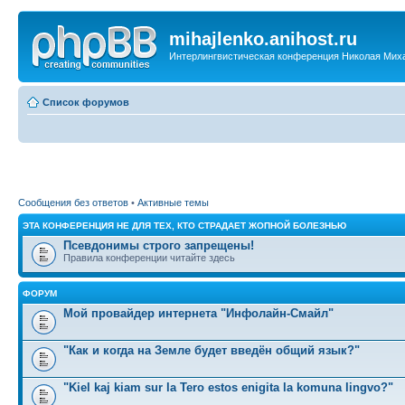
mihajlenko.anihost.ru
Интерлингвистическая конференция Николая Мих
Список форумов
Сообщения без ответов
•
Активные темы
ЭТА КОНФЕРЕНЦИЯ НЕ ДЛЯ ТЕХ, КТО СТРАДАЕТ ЖОПНОЙ БОЛЕЗНЬЮ
Псевдонимы строго запрещены!
Правила конференции читайте здесь
ФОРУМ
Мой провайдер интернета "Инфолайн-Смайл"
"Как и когда на Земле будет введён общий язык?"
"Kiel kaj kiam sur la Tero estos enigita la komuna lingvo?"