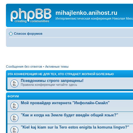
mihajlenko.anihost.ru
Интерлингвистическая конференция Николая Мих
Список форумов
Сообщения без ответов
•
Активные темы
ЭТА КОНФЕРЕНЦИЯ НЕ ДЛЯ ТЕХ, КТО СТРАДАЕТ ЖОПНОЙ БОЛЕЗНЬЮ
Псевдонимы строго запрещены!
Правила конференции читайте здесь
ФОРУМ
Мой провайдер интернета "Инфолайн-Смайл"
"Как и когда на Земле будет введён общий язык?"
"Kiel kaj kiam sur la Tero estos enigita la komuna lingvo?"