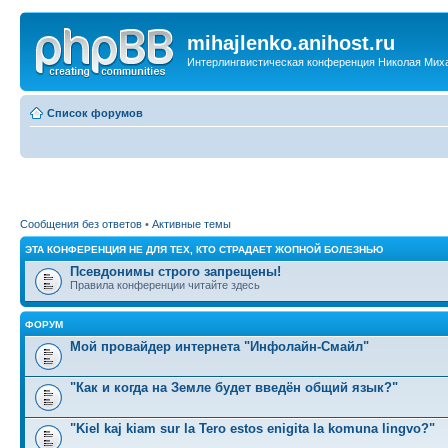
mihajlenko.anihost.ru
Интерлингвистическая конференция Николая Мих
Список форумов
Сообщения без ответов
•
Активные темы
ЭТА КОНФЕРЕНЦИЯ НЕ ДЛЯ ТЕХ, КТО СТРАДАЕТ ЖОПНОЙ БОЛЕЗНЬЮ
Псевдонимы строго запрещены!
Правила конференции читайте здесь
ФОРУМ
Мой провайдер интернета "Инфолайн-Смайл"
"Как и когда на Земле будет введён общий язык?"
"Kiel kaj kiam sur la Tero estos enigita la komuna lingvo?"