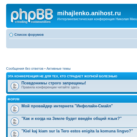
mihajlenko.anihost.ru
Интерлингвистическая конференция Николая Мих
Список форумов
Сообщения без ответов
•
Активные темы
ЭТА КОНФЕРЕНЦИЯ НЕ ДЛЯ ТЕХ, КТО СТРАДАЕТ ЖОПНОЙ БОЛЕЗНЬЮ
Псевдонимы строго запрещены!
Правила конференции читайте здесь
ФОРУМ
Мой провайдер интернета "Инфолайн-Смайл"
"Как и когда на Земле будет введён общий язык?"
"Kiel kaj kiam sur la Tero estos enigita la komuna lingvo?"