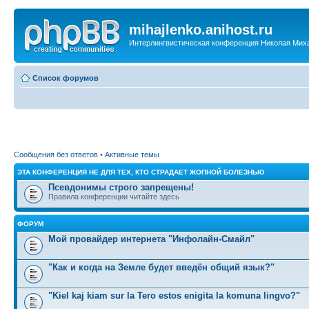
mihajlenko.anihost.ru
Интерлингвистическая конференция Николая Мих
Список форумов
Сообщения без ответов
•
Активные темы
ЭТА КОНФЕРЕНЦИЯ НЕ ДЛЯ ТЕХ, КТО СТРАДАЕТ ЖОПНОЙ БОЛЕЗНЬЮ
Псевдонимы строго запрещены!
Правила конференции читайте здесь
ФОРУМ
Мой провайдер интернета "Инфолайн-Смайл"
"Как и когда на Земле будет введён общий язык?"
"Kiel kaj kiam sur la Tero estos enigita la komuna lingvo?"