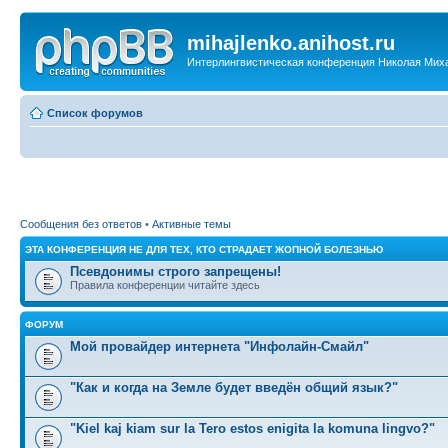
mihajlenko.anihost.ru
Интерлингвистическая конференция Николая Мих
Список форумов
Сообщения без ответов
•
Активные темы
ЭТА КОНФЕРЕНЦИЯ НЕ ДЛЯ ТЕХ, КТО СТРАДАЕТ ЖОПНОЙ БОЛЕЗНЬЮ
Псевдонимы строго запрещены!
Правила конференции читайте здесь
ФОРУМ
Мой провайдер интернета "Инфолайн-Смайл"
"Как и когда на Земле будет введён общий язык?"
"Kiel kaj kiam sur la Tero estos enigita la komuna lingvo?"