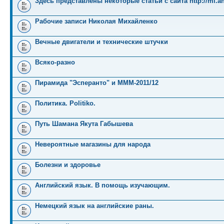
Здесь представлены некоторые статьи с сайта http://mi.an
Рабочие записи Николая Михайленко
Вечные двигатели и технические штучки
Всяко-разно
Пирамида "Эсперанто" и MMM-2011/12
Политика. Politiko.
Путь Шамана Якута Габышева
Невероятные магазины для народа
Болезни и здоровье
Английский язык. В помощь изучающим.
Немецкий язык на английские раны.