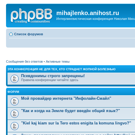
mihajlenko.anihost.ru
Интерлингвистическая конференция Николая Мих
Список форумов
Сообщения без ответов
•
Активные темы
ЭТА КОНФЕРЕНЦИЯ НЕ ДЛЯ ТЕХ, КТО СТРАДАЕТ ЖОПНОЙ БОЛЕЗНЬЮ
Псевдонимы строго запрещены!
Правила конференции читайте здесь
ФОРУМ
Мой провайдер интернета "Инфолайн-Смайл"
"Как и когда на Земле будет введён общий язык?"
"Kiel kaj kiam sur la Tero estos enigita la komuna lingvo?"