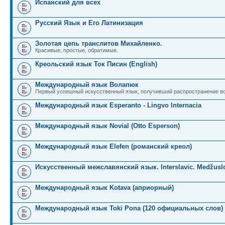
Испанский для всех
Русский Язык и Его Латинизация
Золотая цепь транслитов Михайленко.
Красивые, простые, обратимые.
Креольский язык Ток Писин (English)
Международный язык Волапюк
Первый успешный искусственный язык, получивший распространение во
Международный язык Esperanto - Lingvo Internacia
Международный язык Novial (Otto Esperson)
Международный язык Elefen (романский креол)
Искусственный межславянский язык. Interslavic. Medžuslo
Международный язык Kotava (априорный)
Международный язык Toki Pona (120 официальных слов)