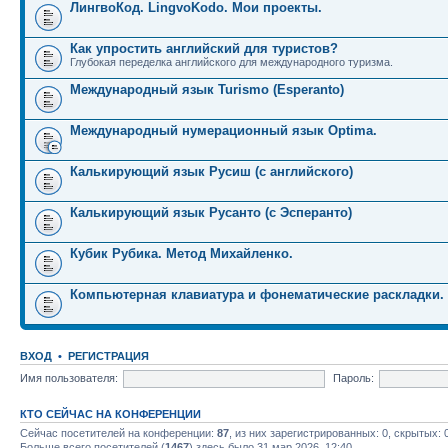
ЛингвоКод. LingvoKodo. Мои проекты.
Как упростить английский для туристов?
Глубокая переделка английского для международного туризма.
Международный язык Turismo (Esperanto)
Международный нумерационный язык Optima.
Калькирующий язык Русиш (с английского)
Калькирующий язык Русанто (с Эсперанто)
Кубик Рубика. Метод Михайленко.
Компьютерная клавиатура и фонематические раскладки.
ВХОД
•
РЕГИСТРАЦИЯ
Имя пользователя:
Пароль:
КТО СЕЙЧАС НА КОНФЕРЕНЦИИ
Сейчас посетителей на конференции:
87
, из них зарегистрированных: 0, скрытых: 
Больше всего посетителей (
1467
) здесь было 31 мар 2026, 12:40