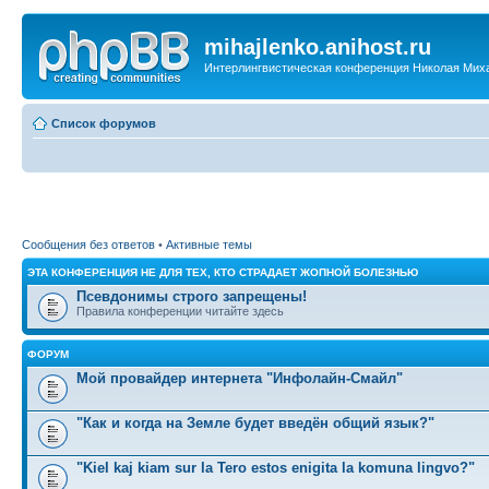
mihajlenko.anihost.ru
Интерлингвистическая конференция Николая Мих
Список форумов
Сообщения без ответов
•
Активные темы
ЭТА КОНФЕРЕНЦИЯ НЕ ДЛЯ ТЕХ, КТО СТРАДАЕТ ЖОПНОЙ БОЛЕЗНЬЮ
Псевдонимы строго запрещены!
Правила конференции читайте здесь
ФОРУМ
Мой провайдер интернета "Инфолайн-Смайл"
"Как и когда на Земле будет введён общий язык?"
"Kiel kaj kiam sur la Tero estos enigita la komuna lingvo?"