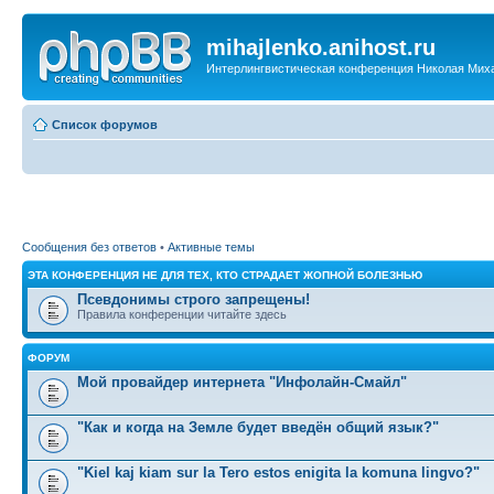
mihajlenko.anihost.ru
Интерлингвистическая конференция Николая Мих
Список форумов
Сообщения без ответов
•
Активные темы
ЭТА КОНФЕРЕНЦИЯ НЕ ДЛЯ ТЕХ, КТО СТРАДАЕТ ЖОПНОЙ БОЛЕЗНЬЮ
Псевдонимы строго запрещены!
Правила конференции читайте здесь
ФОРУМ
Мой провайдер интернета "Инфолайн-Смайл"
"Как и когда на Земле будет введён общий язык?"
"Kiel kaj kiam sur la Tero estos enigita la komuna lingvo?"