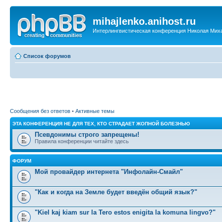
mihajlenko.anihost.ru
Интерлингвистическая конференция Николая Мих
Список форумов
Сообщения без ответов
•
Активные темы
ЭТА КОНФЕРЕНЦИЯ НЕ ДЛЯ ТЕХ, КТО СТРАДАЕТ ЖОПНОЙ БОЛЕЗНЬЮ
Псевдонимы строго запрещены!
Правила конференции читайте здесь
ФОРУМ
Мой провайдер интернета "Инфолайн-Смайл"
"Как и когда на Земле будет введён общий язык?"
"Kiel kaj kiam sur la Tero estos enigita la komuna lingvo?"