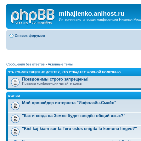
mihajlenko.anihost.ru
Интерлингвистическая конференция Николая Мих
Список форумов
Сообщения без ответов
•
Активные темы
ЭТА КОНФЕРЕНЦИЯ НЕ ДЛЯ ТЕХ, КТО СТРАДАЕТ ЖОПНОЙ БОЛЕЗНЬЮ
Псевдонимы строго запрещены!
Правила конференции читайте здесь
ФОРУМ
Мой провайдер интернета "Инфолайн-Смайл"
"Как и когда на Земле будет введён общий язык?"
"Kiel kaj kiam sur la Tero estos enigita la komuna lingvo?"