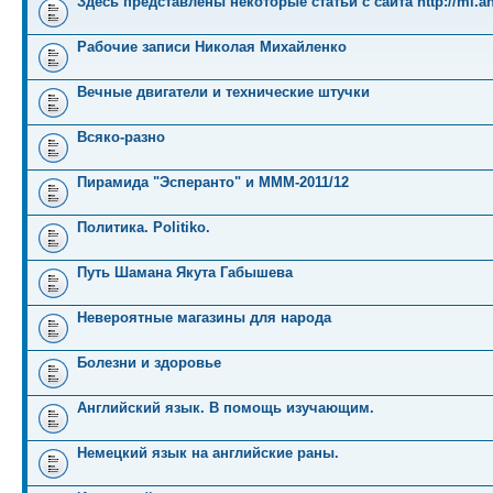
Здесь представлены некоторые статьи с сайта http://mi.an
Рабочие записи Николая Михайленко
Вечные двигатели и технические штучки
Всяко-разно
Пирамида "Эсперанто" и MMM-2011/12
Политика. Politiko.
Путь Шамана Якута Габышева
Невероятные магазины для народа
Болезни и здоровье
Английский язык. В помощь изучающим.
Немецкий язык на английские раны.