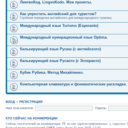
ЛингвоКод. LingvoKodo. Мои проекты.
Как упростить английский для туристов?
Глубокая переделка английского для международного туризма.
Международный язык Turismo (Esperanto)
Международный нумерационный язык Optima.
Калькирующий язык Русиш (с английского)
Калькирующий язык Русанто (с Эсперанто)
Кубик Рубика. Метод Михайленко.
Компьютерная клавиатура и фонематические раскладки.
ВХОД
•
РЕГИСТРАЦИЯ
Имя пользователя:
Пароль:
КТО СЕЙЧАС НА КОНФЕРЕНЦИИ
Сейчас посетителей на конференции:
77
, из них зарегистрированных: 1, скрытых: 
Больше всего посетителей (
1467
) здесь было 31 мар 2026, 12:40