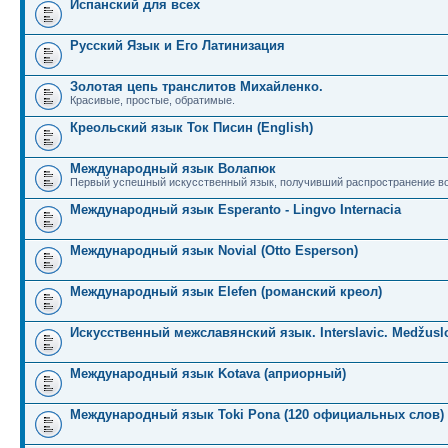
Испанский для всех
Русский Язык и Его Латинизация
Золотая цепь транслитов Михайленко.
Красивые, простые, обратимые.
Креольский язык Ток Писин (English)
Международный язык Волапюк
Первый успешный искусственный язык, получивший распространение во
Международный язык Esperanto - Lingvo Internacia
Международный язык Novial (Otto Esperson)
Международный язык Elefen (романский креол)
Искусственный межславянский язык. Interslavic. Medžuslo
Международный язык Kotava (априорный)
Международный язык Toki Pona (120 официальных слов)