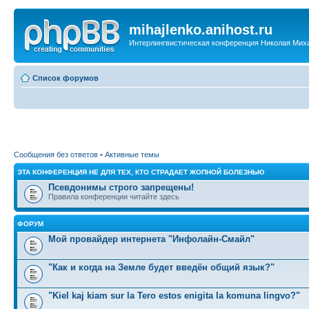
mihajlenko.anihost.ru
Интерлингвистическая конференция Николая Мих
Список форумов
Сообщения без ответов
•
Активные темы
ЭТА КОНФЕРЕНЦИЯ НЕ ДЛЯ ТЕХ, КТО СТРАДАЕТ ЖОПНОЙ БОЛЕЗНЬЮ
Псевдонимы строго запрещены!
Правила конференции читайте здесь
ФОРУМ
Мой провайдер интернета "Инфолайн-Смайл"
"Как и когда на Земле будет введён общий язык?"
"Kiel kaj kiam sur la Tero estos enigita la komuna lingvo?"