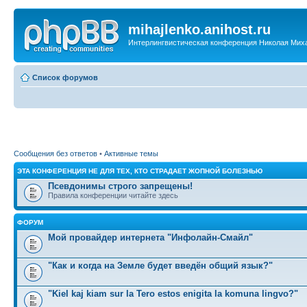
mihajlenko.anihost.ru
Интерлингвистическая конференция Николая Мих
Список форумов
Сообщения без ответов
•
Активные темы
ЭТА КОНФЕРЕНЦИЯ НЕ ДЛЯ ТЕХ, КТО СТРАДАЕТ ЖОПНОЙ БОЛЕЗНЬЮ
Псевдонимы строго запрещены!
Правила конференции читайте здесь
ФОРУМ
Мой провайдер интернета "Инфолайн-Смайл"
"Как и когда на Земле будет введён общий язык?"
"Kiel kaj kiam sur la Tero estos enigita la komuna lingvo?"