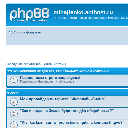
mihajlenko.anihost.ru
Интерлингвистическая конференция Николая Мих
Список форумов
Сообщения без ответов
•
Активные темы
ЭТА КОНФЕРЕНЦИЯ НЕ ДЛЯ ТЕХ, КТО СТРАДАЕТ ЖОПНОЙ БОЛЕЗНЬЮ
Псевдонимы строго запрещены!
Правила конференции читайте здесь
ФОРУМ
Мой провайдер интернета "Инфолайн-Смайл"
"Как и когда на Земле будет введён общий язык?"
"Kiel kaj kiam sur la Tero estos enigita la komuna lingvo?"