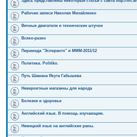
Здесь представлены некоторые статьи с сайта http://mi.an
Рабочие записи Николая Михайленко
Вечные двигатели и технические штучки
Всяко-разно
Пирамида "Эсперанто" и MMM-2011/12
Политика. Politiko.
Путь Шамана Якута Габышева
Невероятные магазины для народа
Болезни и здоровье
Английский язык. В помощь изучающим.
Немецкий язык на английские раны.