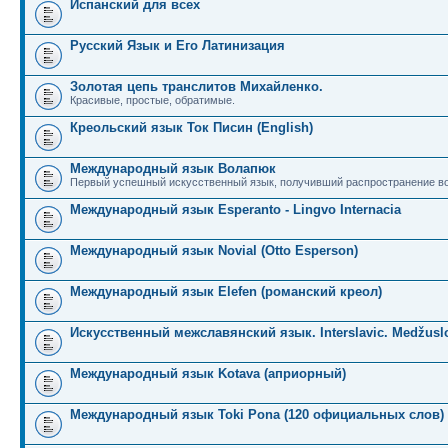
Испанский для всех
Русский Язык и Его Латинизация
Золотая цепь транслитов Михайленко.
Красивые, простые, обратимые.
Креольский язык Ток Писин (English)
Международный язык Волапюк
Первый успешный искусственный язык, получивший распространение во
Международный язык Esperanto - Lingvo Internacia
Международный язык Novial (Otto Esperson)
Международный язык Elefen (романский креол)
Искусственный межславянский язык. Interslavic. Medžuslo
Международный язык Kotava (априорный)
Международный язык Toki Pona (120 официальных слов)