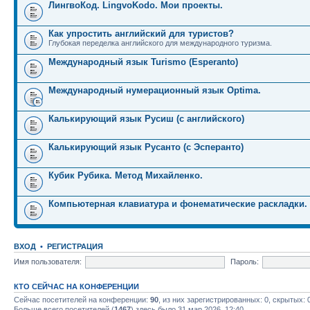
ЛингвоКод. LingvoKodo. Мои проекты.
Как упростить английский для туристов?
Глубокая переделка английского для международного туризма.
Международный язык Turismo (Esperanto)
Международный нумерационный язык Optima.
Калькирующий язык Русиш (с английского)
Калькирующий язык Русанто (с Эсперанто)
Кубик Рубика. Метод Михайленко.
Компьютерная клавиатура и фонематические раскладки.
ВХОД
•
РЕГИСТРАЦИЯ
Имя пользователя:
Пароль:
КТО СЕЙЧАС НА КОНФЕРЕНЦИИ
Сейчас посетителей на конференции:
90
, из них зарегистрированных: 0, скрытых: 
Больше всего посетителей (
1467
) здесь было 31 мар 2026, 12:40