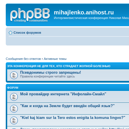
mihajlenko.anihost.ru
Интерлингвистическая конференция Николая Мих
Список форумов
Сообщения без ответов
•
Активные темы
ЭТА КОНФЕРЕНЦИЯ НЕ ДЛЯ ТЕХ, КТО СТРАДАЕТ ЖОПНОЙ БОЛЕЗНЬЮ
Псевдонимы строго запрещены!
Правила конференции читайте здесь
ФОРУМ
Мой провайдер интернета "Инфолайн-Смайл"
"Как и когда на Земле будет введён общий язык?"
"Kiel kaj kiam sur la Tero estos enigita la komuna lingvo?"