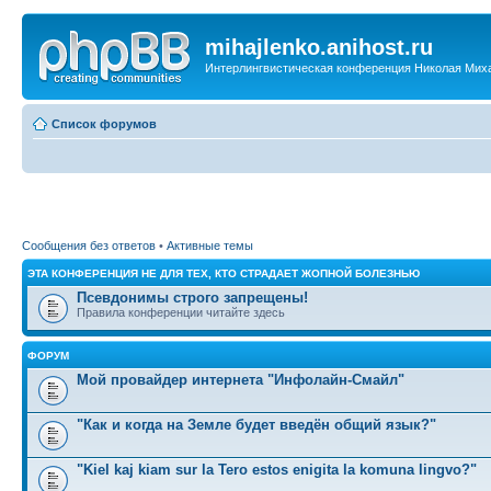
mihajlenko.anihost.ru
Интерлингвистическая конференция Николая Мих
Список форумов
Сообщения без ответов
•
Активные темы
ЭТА КОНФЕРЕНЦИЯ НЕ ДЛЯ ТЕХ, КТО СТРАДАЕТ ЖОПНОЙ БОЛЕЗНЬЮ
Псевдонимы строго запрещены!
Правила конференции читайте здесь
ФОРУМ
Мой провайдер интернета "Инфолайн-Смайл"
"Как и когда на Земле будет введён общий язык?"
"Kiel kaj kiam sur la Tero estos enigita la komuna lingvo?"