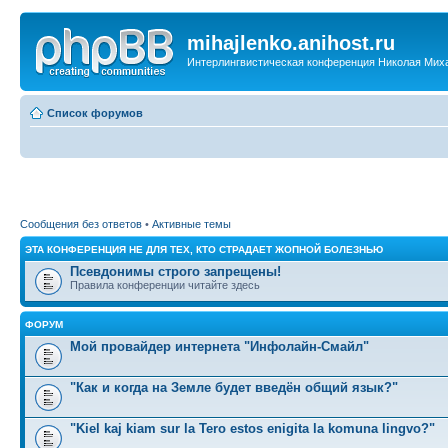
mihajlenko.anihost.ru
Интерлингвистическая конференция Николая Мих
Список форумов
Сообщения без ответов
•
Активные темы
ЭТА КОНФЕРЕНЦИЯ НЕ ДЛЯ ТЕХ, КТО СТРАДАЕТ ЖОПНОЙ БОЛЕЗНЬЮ
Псевдонимы строго запрещены!
Правила конференции читайте здесь
ФОРУМ
Мой провайдер интернета "Инфолайн-Смайл"
"Как и когда на Земле будет введён общий язык?"
"Kiel kaj kiam sur la Tero estos enigita la komuna lingvo?"