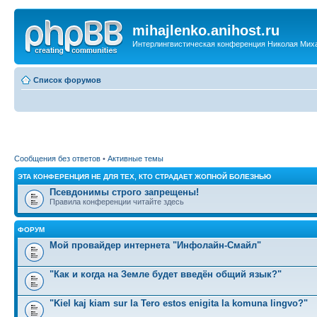
mihajlenko.anihost.ru
Интерлингвистическая конференция Николая Мих
Список форумов
Сообщения без ответов
•
Активные темы
ЭТА КОНФЕРЕНЦИЯ НЕ ДЛЯ ТЕХ, КТО СТРАДАЕТ ЖОПНОЙ БОЛЕЗНЬЮ
Псевдонимы строго запрещены!
Правила конференции читайте здесь
ФОРУМ
Мой провайдер интернета "Инфолайн-Смайл"
"Как и когда на Земле будет введён общий язык?"
"Kiel kaj kiam sur la Tero estos enigita la komuna lingvo?"