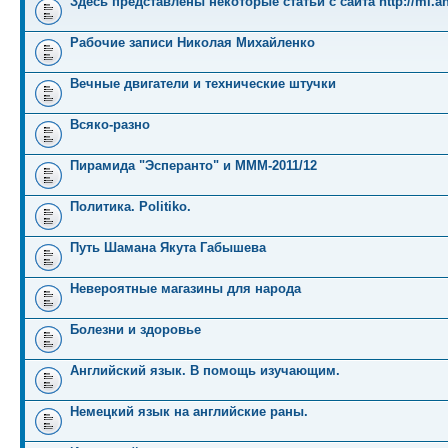
Здесь представлены некоторые статьи с сайта http://mi.an
Рабочие записи Николая Михайленко
Вечные двигатели и технические штучки
Всяко-разно
Пирамида "Эсперанто" и MMM-2011/12
Политика. Politiko.
Путь Шамана Якута Габышева
Невероятные магазины для народа
Болезни и здоровье
Английский язык. В помощь изучающим.
Немецкий язык на английские раны.