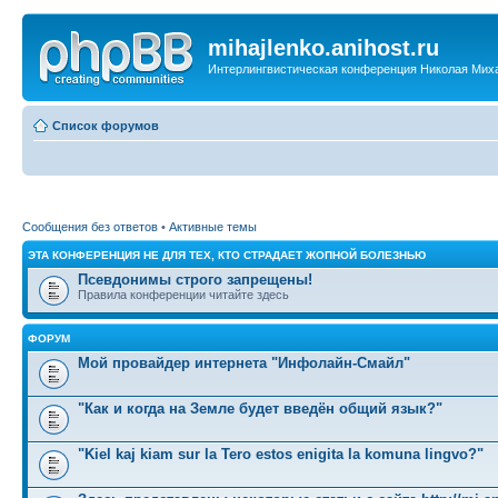
mihajlenko.anihost.ru
Интерлингвистическая конференция Николая Мих
Список форумов
Сообщения без ответов
•
Активные темы
ЭТА КОНФЕРЕНЦИЯ НЕ ДЛЯ ТЕХ, КТО СТРАДАЕТ ЖОПНОЙ БОЛЕЗНЬЮ
Псевдонимы строго запрещены!
Правила конференции читайте здесь
ФОРУМ
Мой провайдер интернета "Инфолайн-Смайл"
"Как и когда на Земле будет введён общий язык?"
"Kiel kaj kiam sur la Tero estos enigita la komuna lingvo?"