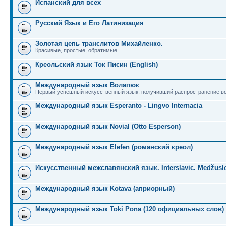
Испанский для всех
Русский Язык и Его Латинизация
Золотая цепь транслитов Михайленко.
Красивые, простые, обратимые.
Креольский язык Ток Писин (English)
Международный язык Волапюк
Первый успешный искусственный язык, получивший распространение во
Международный язык Esperanto - Lingvo Internacia
Международный язык Novial (Otto Esperson)
Международный язык Elefen (романский креол)
Искусственный межславянский язык. Interslavic. Medžuslo
Международный язык Kotava (априорный)
Международный язык Toki Pona (120 официальных слов)