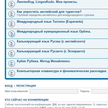
ЛингвоКод. LingvoKodo. Мои проекты.
Как упростить английский для туристов?
Глубокая переделка английского для международного туризма.
Международный язык Turismo (Esperanto)
Международный нумерационный язык Optima.
Калькирующий язык Русиш (с английского)
Калькирующий язык Русанто (с Эсперанто)
Кубик Рубика. Метод Михайленко.
Компьютерная клавиатура и фонематические раскладки.
ВХОД
•
РЕГИСТРАЦИЯ
Имя пользователя:
Пароль:
КТО СЕЙЧАС НА КОНФЕРЕНЦИИ
Сейчас посетителей на конференции:
114
, из них зарегистрированных: 0, скрытых:
Больше всего посетителей (
1467
) здесь было 31 мар 2026, 12:40