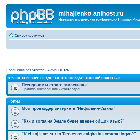
mihajlenko.anihost.ru
Интерлингвистическая конференция Николая Мих
Список форумов
Сообщения без ответов
•
Активные темы
ЭТА КОНФЕРЕНЦИЯ НЕ ДЛЯ ТЕХ, КТО СТРАДАЕТ ЖОПНОЙ БОЛЕЗНЬЮ
Псевдонимы строго запрещены!
Правила конференции читайте здесь
ФОРУМ
Мой провайдер интернета "Инфолайн-Смайл"
"Как и когда на Земле будет введён общий язык?"
"Kiel kaj kiam sur la Tero estos enigita la komuna lingvo?"