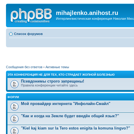
mihajlenko.anihost.ru
Интерлингвистическая конференция Николая Мих
Список форумов
Сообщения без ответов
•
Активные темы
ЭТА КОНФЕРЕНЦИЯ НЕ ДЛЯ ТЕХ, КТО СТРАДАЕТ ЖОПНОЙ БОЛЕЗНЬЮ
Псевдонимы строго запрещены!
Правила конференции читайте здесь
ФОРУМ
Мой провайдер интернета "Инфолайн-Смайл"
"Как и когда на Земле будет введён общий язык?"
"Kiel kaj kiam sur la Tero estos enigita la komuna lingvo?"