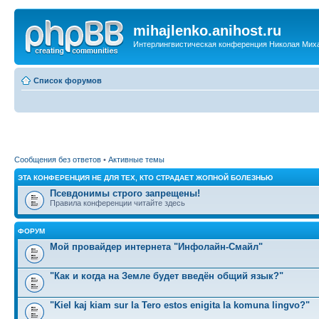
mihajlenko.anihost.ru
Интерлингвистическая конференция Николая Мих
Список форумов
Сообщения без ответов
•
Активные темы
ЭТА КОНФЕРЕНЦИЯ НЕ ДЛЯ ТЕХ, КТО СТРАДАЕТ ЖОПНОЙ БОЛЕЗНЬЮ
Псевдонимы строго запрещены!
Правила конференции читайте здесь
ФОРУМ
Мой провайдер интернета "Инфолайн-Смайл"
"Как и когда на Земле будет введён общий язык?"
"Kiel kaj kiam sur la Tero estos enigita la komuna lingvo?"