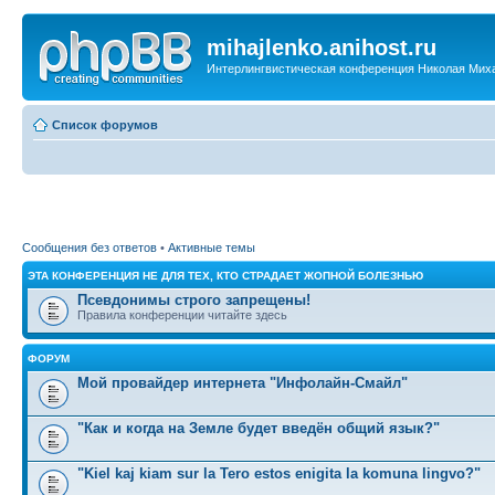
mihajlenko.anihost.ru
Интерлингвистическая конференция Николая Мих
Список форумов
Сообщения без ответов
•
Активные темы
ЭТА КОНФЕРЕНЦИЯ НЕ ДЛЯ ТЕХ, КТО СТРАДАЕТ ЖОПНОЙ БОЛЕЗНЬЮ
Псевдонимы строго запрещены!
Правила конференции читайте здесь
ФОРУМ
Мой провайдер интернета "Инфолайн-Смайл"
"Как и когда на Земле будет введён общий язык?"
"Kiel kaj kiam sur la Tero estos enigita la komuna lingvo?"