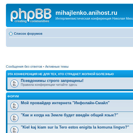
mihajlenko.anihost.ru
Интерлингвистическая конференция Николая Мих
Список форумов
Сообщения без ответов
•
Активные темы
ЭТА КОНФЕРЕНЦИЯ НЕ ДЛЯ ТЕХ, КТО СТРАДАЕТ ЖОПНОЙ БОЛЕЗНЬЮ
Псевдонимы строго запрещены!
Правила конференции читайте здесь
ФОРУМ
Мой провайдер интернета "Инфолайн-Смайл"
"Как и когда на Земле будет введён общий язык?"
"Kiel kaj kiam sur la Tero estos enigita la komuna lingvo?"