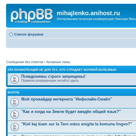
mihajlenko.anihost.ru
Интерлингвистическая конференция Николая Мих
Список форумов
Сообщения без ответов
•
Активные темы
ЭТА КОНФЕРЕНЦИЯ НЕ ДЛЯ ТЕХ, КТО СТРАДАЕТ ЖОПНОЙ БОЛЕЗНЬЮ
Псевдонимы строго запрещены!
Правила конференции читайте здесь
ФОРУМ
Мой провайдер интернета "Инфолайн-Смайл"
"Как и когда на Земле будет введён общий язык?"
"Kiel kaj kiam sur la Tero estos enigita la komuna lingvo?"