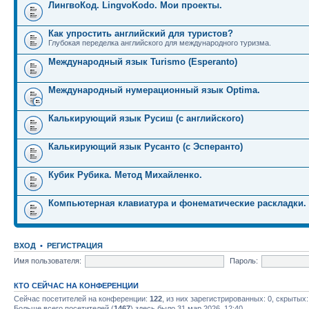
ЛингвоКод. LingvoKodo. Мои проекты.
Как упростить английский для туристов?
Глубокая переделка английского для международного туризма.
Международный язык Turismo (Esperanto)
Международный нумерационный язык Optima.
Калькирующий язык Русиш (с английского)
Калькирующий язык Русанто (с Эсперанто)
Кубик Рубика. Метод Михайленко.
Компьютерная клавиатура и фонематические раскладки.
ВХОД
•
РЕГИСТРАЦИЯ
Имя пользователя:
Пароль:
КТО СЕЙЧАС НА КОНФЕРЕНЦИИ
Сейчас посетителей на конференции:
122
, из них зарегистрированных: 0, скрытых:
Больше всего посетителей (
1467
) здесь было 31 мар 2026, 12:40