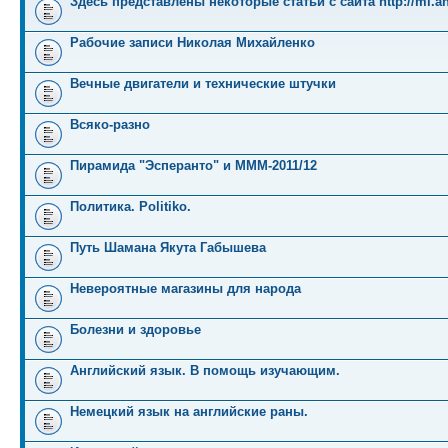
Здесь представлены некоторые статьи с сайта http://mi.an
Рабочие записи Николая Михайленко
Вечные двигатели и технические штучки
Всяко-разно
Пирамида "Эсперанто" и MMM-2011/12
Политика. Politiko.
Путь Шамана Якута Габышева
Невероятные магазины для народа
Болезни и здоровье
Английский язык. В помощь изучающим.
Немецкий язык на английские раны.