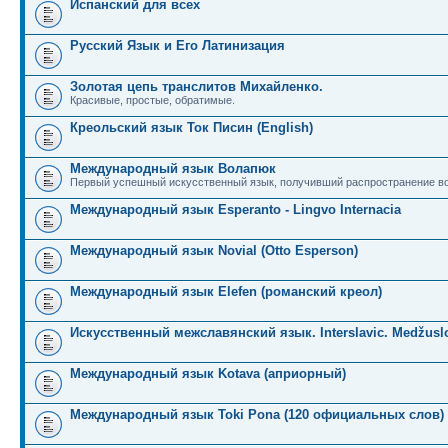
Испанский для всех
Русский Язык и Его Латинизация
Золотая цепь транслитов Михайленко.
Красивые, простые, обратимые.
Креольский язык Ток Писин (English)
Международный язык Волапюк
Первый успешный искусственный язык, получивший распространение во
Международный язык Esperanto - Lingvo Internacia
Международный язык Novial (Otto Esperson)
Международный язык Elefen (романский креол)
Искусственный межславянский язык. Interslavic. Medžuslo
Международный язык Kotava (априорный)
Международный язык Toki Pona (120 официальных слов)