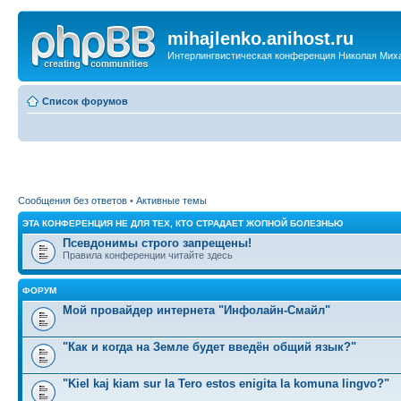
mihajlenko.anihost.ru
Интерлингвистическая конференция Николая Мих
Список форумов
Сообщения без ответов
•
Активные темы
ЭТА КОНФЕРЕНЦИЯ НЕ ДЛЯ ТЕХ, КТО СТРАДАЕТ ЖОПНОЙ БОЛЕЗНЬЮ
Псевдонимы строго запрещены!
Правила конференции читайте здесь
ФОРУМ
Мой провайдер интернета "Инфолайн-Смайл"
"Как и когда на Земле будет введён общий язык?"
"Kiel kaj kiam sur la Tero estos enigita la komuna lingvo?"