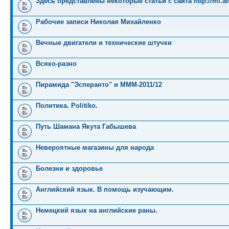
Здесь представлены некоторые статьи с сайта http://mi.an
Рабочие записи Николая Михайленко
Вечные двигатели и технические штучки
Всяко-разно
Пирамида "Эсперанто" и MMM-2011/12
Политика. Politiko.
Путь Шамана Якута Габышева
Невероятные магазины для народа
Болезни и здоровье
Английский язык. В помощь изучающим.
Немецкий язык на английские раны.