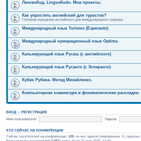
ЛингвоКод. LingvoKodo. Мои проекты.
Как упростить английский для туристов?
Глубокая переделка английского для международного туризма.
Международный язык Turismo (Esperanto)
Международный нумерационный язык Optima.
Калькирующий язык Русиш (с английского)
Калькирующий язык Русанто (с Эсперанто)
Кубик Рубика. Метод Михайленко.
Компьютерная клавиатура и фонематические раскладки.
ВХОД
•
РЕГИСТРАЦИЯ
Имя пользователя:
Пароль:
КТО СЕЙЧАС НА КОНФЕРЕНЦИИ
Сейчас посетителей на конференции:
100
, из них зарегистрированных: 0, скрытых:
Больше всего посетителей (
1467
) здесь было 31 мар 2026, 12:40