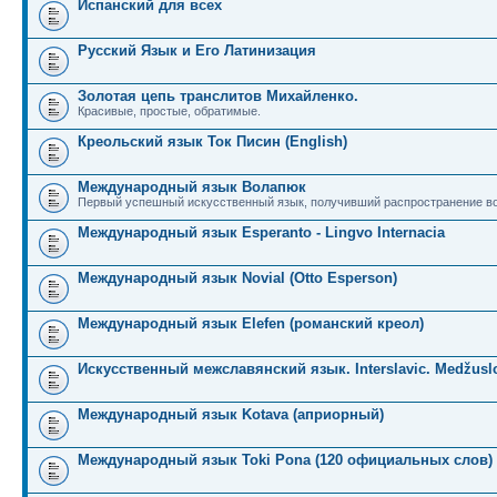
Испанский для всех
Русский Язык и Его Латинизация
Золотая цепь транслитов Михайленко.
Красивые, простые, обратимые.
Креольский язык Ток Писин (English)
Международный язык Волапюк
Первый успешный искусственный язык, получивший распространение во
Международный язык Esperanto - Lingvo Internacia
Международный язык Novial (Otto Esperson)
Международный язык Elefen (романский креол)
Искусственный межславянский язык. Interslavic. Medžuslo
Международный язык Kotava (априорный)
Международный язык Toki Pona (120 официальных слов)