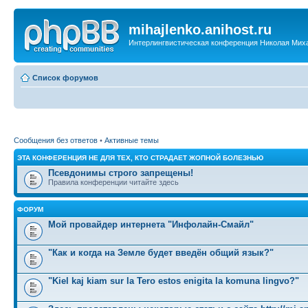
mihajlenko.anihost.ru
Интерлингвистическая конференция Николая Мих
Список форумов
Сообщения без ответов
•
Активные темы
ЭТА КОНФЕРЕНЦИЯ НЕ ДЛЯ ТЕХ, КТО СТРАДАЕТ ЖОПНОЙ БОЛЕЗНЬЮ
Псевдонимы строго запрещены!
Правила конференции читайте здесь
ФОРУМ
Мой провайдер интернета "Инфолайн-Смайл"
"Как и когда на Земле будет введён общий язык?"
"Kiel kaj kiam sur la Tero estos enigita la komuna lingvo?"