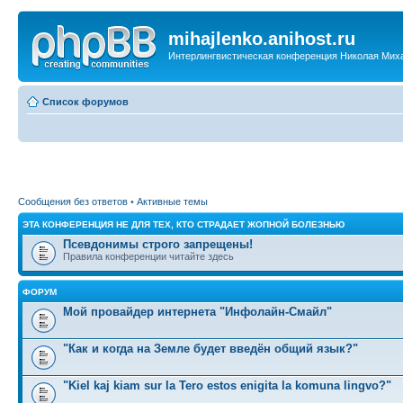
mihajlenko.anihost.ru
Интерлингвистическая конференция Николая Мих
Список форумов
Сообщения без ответов
•
Активные темы
ЭТА КОНФЕРЕНЦИЯ НЕ ДЛЯ ТЕХ, КТО СТРАДАЕТ ЖОПНОЙ БОЛЕЗНЬЮ
Псевдонимы строго запрещены!
Правила конференции читайте здесь
ФОРУМ
Мой провайдер интернета "Инфолайн-Смайл"
"Как и когда на Земле будет введён общий язык?"
"Kiel kaj kiam sur la Tero estos enigita la komuna lingvo?"