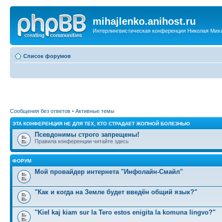
mihajlenko.anihost.ru
Интерлингвистическая конференция Николая Мих
Список форумов
Сообщения без ответов
•
Активные темы
ЭТА КОНФЕРЕНЦИЯ НЕ ДЛЯ ТЕХ, КТО СТРАДАЕТ ЖОПНОЙ БОЛЕЗНЬЮ
Псевдонимы строго запрещены!
Правила конференции читайте здесь
ФОРУМ
Мой провайдер интернета "Инфолайн-Смайл"
"Как и когда на Земле будет введён общий язык?"
"Kiel kaj kiam sur la Tero estos enigita la komuna lingvo?"