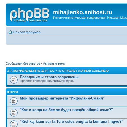
mihajlenko.anihost.ru
Интерлингвистическая конференция Николая Мих
Список форумов
Сообщения без ответов
•
Активные темы
ЭТА КОНФЕРЕНЦИЯ НЕ ДЛЯ ТЕХ, КТО СТРАДАЕТ ЖОПНОЙ БОЛЕЗНЬЮ
Псевдонимы строго запрещены!
Правила конференции читайте здесь
ФОРУМ
Мой провайдер интернета "Инфолайн-Смайл"
"Как и когда на Земле будет введён общий язык?"
"Kiel kaj kiam sur la Tero estos enigita la komuna lingvo?"