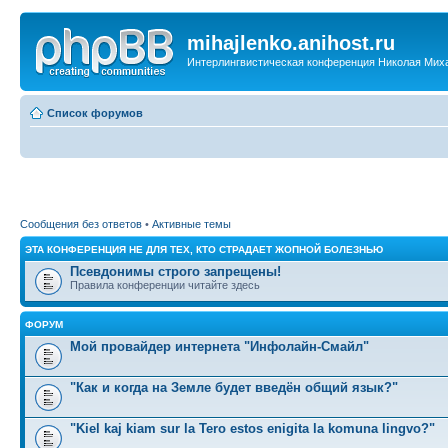
mihajlenko.anihost.ru
Интерлингвистическая конференция Николая Мих
Список форумов
Сообщения без ответов
•
Активные темы
ЭТА КОНФЕРЕНЦИЯ НЕ ДЛЯ ТЕХ, КТО СТРАДАЕТ ЖОПНОЙ БОЛЕЗНЬЮ
Псевдонимы строго запрещены!
Правила конференции читайте здесь
ФОРУМ
Мой провайдер интернета "Инфолайн-Смайл"
"Как и когда на Земле будет введён общий язык?"
"Kiel kaj kiam sur la Tero estos enigita la komuna lingvo?"