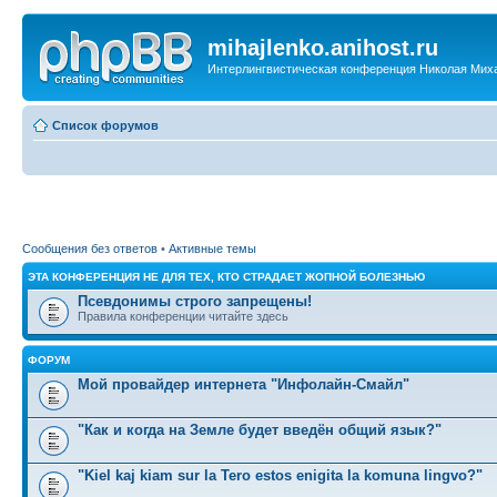
mihajlenko.anihost.ru
Интерлингвистическая конференция Николая Мих
Список форумов
Сообщения без ответов
•
Активные темы
ЭТА КОНФЕРЕНЦИЯ НЕ ДЛЯ ТЕХ, КТО СТРАДАЕТ ЖОПНОЙ БОЛЕЗНЬЮ
Псевдонимы строго запрещены!
Правила конференции читайте здесь
ФОРУМ
Мой провайдер интернета "Инфолайн-Смайл"
"Как и когда на Земле будет введён общий язык?"
"Kiel kaj kiam sur la Tero estos enigita la komuna lingvo?"